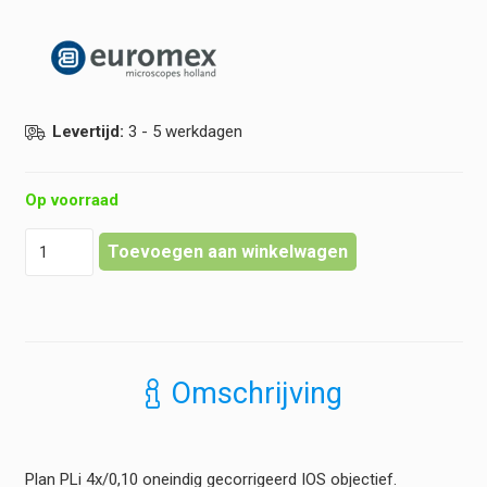
Levertijd:
3 - 5 werkdagen
Op voorraad
Euromex
Toevoegen aan winkelwagen
-
Objectief
bScope
-
Plan
PLi
Omschrijving
4x
0,10
hoeveelheid
Plan PLi 4x/0,10 oneindig gecorrigeerd IOS objectief.