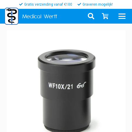
Gratis verzending vanaf €100
Graveren mogelijk!
Medical
Werff