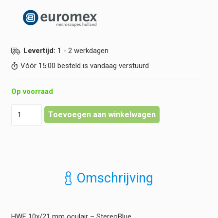
Levertijd:
1 - 2 werkdagen
Vóór 15:00 besteld is vandaag verstuurd
Op voorraad
Euromex
Toevoegen aan winkelwagen
-
10x/21
oculair
-
StereoBlue
hoeveelheid
Omschrijving
HWF 10x/21 mm oculair – StereoBlue