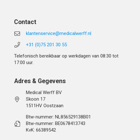
Contact
klantenservice@medicalwerff.nl
+31 (0)75 201 30 55
Telefonisch bereikbaar op werkdagen van 08:30 tot
17:00 uur.
Adres & Gegevens
Medical Werff BV
Skoon 17
1511HV Oostzaan
Btw-nummer: NL856529138B01
Btw-nummer: BE0678413743
KvK: 66389542