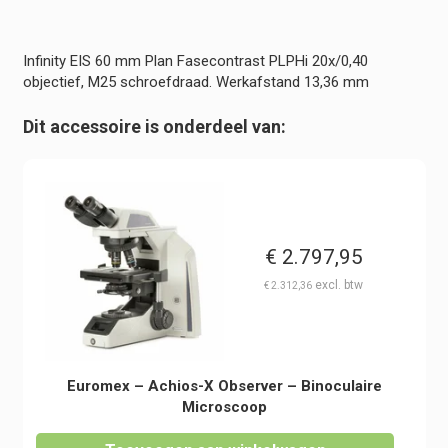
20x/0,40
objectief
-
Infinity EIS 60 mm Plan Fasecontrast PLPHi 20x/0,40
Werkafstand
objectief, M25 schroefdraad. Werkafstand 13,36 mm
13,36
mm
Dit accessoire is onderdeel van:
-
Achios-
X
Observer
hoeveelheid
€
2.797,95
€
2.312,36
Euromex – Achios-X Observer – Binoculaire
Microscoop