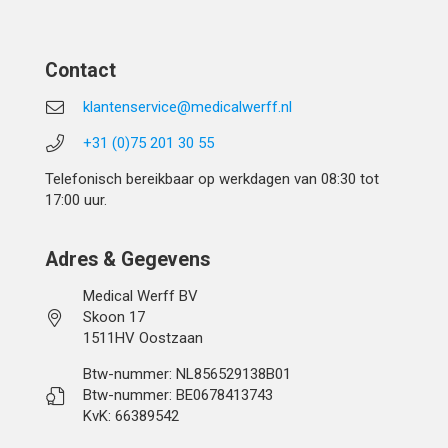
Contact
klantenservice@medicalwerff.nl
+31 (0)75 201 30 55
Telefonisch bereikbaar op werkdagen van 08:30 tot
17:00 uur.
Adres & Gegevens
Medical Werff BV
Skoon 17
1511HV Oostzaan
Btw-nummer: NL856529138B01
Btw-nummer: BE0678413743
KvK: 66389542