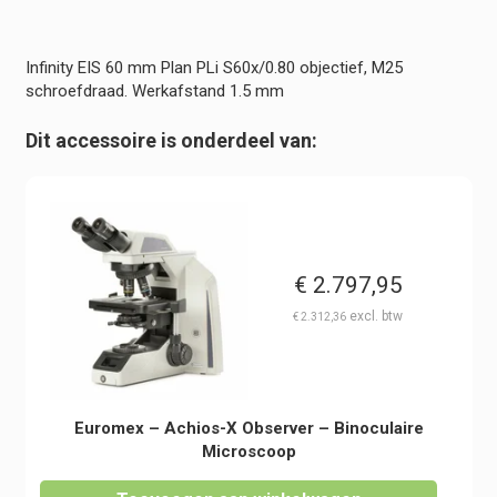
S60x/0.80
objectief
-
Infinity EIS 60 mm Plan PLi S60x/0.80 objectief, M25
Werkafstand
schroefdraad. Werkafstand 1.5 mm
1.5
mm
Dit accessoire is onderdeel van:
-
Achios-
X
Observer
hoeveelheid
€
2.797,95
€
2.312,36
Euromex – Achios-X Observer – Binoculaire
Microscoop