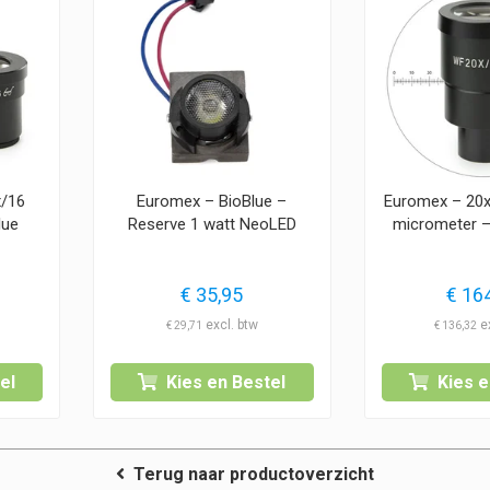
x/16
Euromex – BioBlue –
Euromex – 20x
lue
Reserve 1 watt NeoLED
micrometer –
€
35,95
€
164
€
29,71
€
136,32
el
Kies en Bestel
Kies e
Terug naar productoverzicht