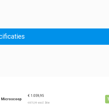
Oogschelpen
bScope
-
voor
BS.6010
hoeveelheid
ificaties
€
1.059,95
e Microscoop
€
875,99