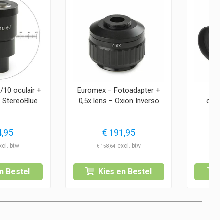
/10 oculair +
Euromex – Fotoadapter +
E
 StereoBlue
0,5x lens – Oxion Inverso
oog
,95
€
191,95
€
158,64
n Bestel
Kies en Bestel