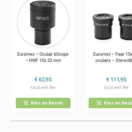
Euromex – Oculair bScope
Euromex – Paar 15
– HWF 10x 20 mm
oculairs – StereoB
€
62,95
€
111,95
€
52,02
€
92,52
Kies en Bestel
Kies en Best