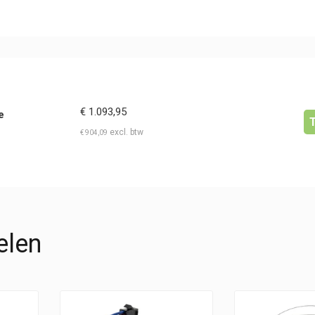
€
1.093,95
e
€
904,09
elen