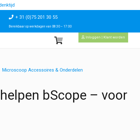
enktijd
+ 31 (0)75 201 30 55
Bereikbaar op werkdagen van 08:30 – 17:00
Inloggen | Klant worden
Microscoop Accessoires & Onderdelen
helpen bScope – voor