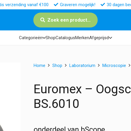
tis verzending vanaf €100
Graveren mogelijk!
30 dagen bed
Zoek een product…
Categorieën
Shop
Catalogus
Merken
Afgeprijsd
Home
Shop
Laboratorium
Microscopie
Euromex – Oogsc
BS.6010
onderdeel van bScope