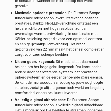
te schakelen wanneer de microscoop niet wordt
gebruikt.
Maximale optische prestaties:
De Euromex iScope
trinoculaire microscoop levert uitstekende optische
prestaties. Dankzij NeoLED-verlichting ontstaat een
heldere lichtbron met hoge resolutie, zonder
overmatige warmteontwikkeling. In combinatie met
Köhler-belichting zorgt dit voor een optimaal contrast
en een gelijkmatige lichtverdeling. Het brede
gezichtsveld van 22 mm maakt het geheel compleet en
zorgt voor zeer scherpe beelden.
Ultiem gebruiksgemak:
Dit model staat daarnaast
bekend om het hoge gebruiksgemak. Dat komt onder
andere door het roterende systeem, het praktische
opbergsysteem en de eerder genoemde iCare-sensor.
Je kunt de microscoop eenvoudig op jouw ooghoogte
instellen, zodat je altijd ergonomisch werkt en langdurig
comfortabel onderzoek kunt uitvoeren.
Volledig digitaal uitbreidbaar:
De Euromex iScope
trinoculaire microscoop is volledig digitaal uitbreidbaar.
Het is mogelijk om live beelden te streamen, opnames