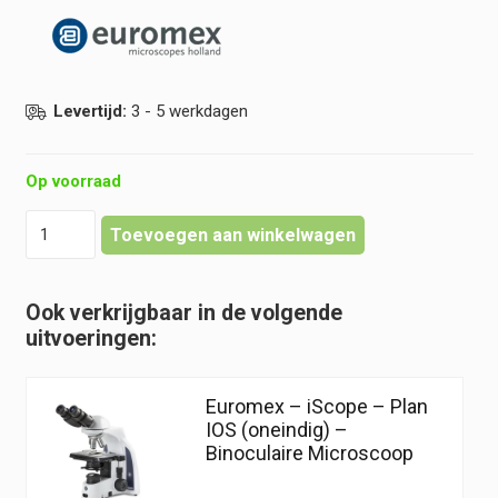
Levertijd:
3 - 5 werkdagen
Op voorraad
Euromex
Toevoegen aan winkelwagen
-
iScope
-
Ook verkrijgbaar in de volgende
Plan
uitvoeringen:
IOS
(oneindig)
-
Euromex – iScope – Plan
Trinoculaire
IOS (oneindig) –
Microscoop
Binoculaire Microscoop
hoeveelheid