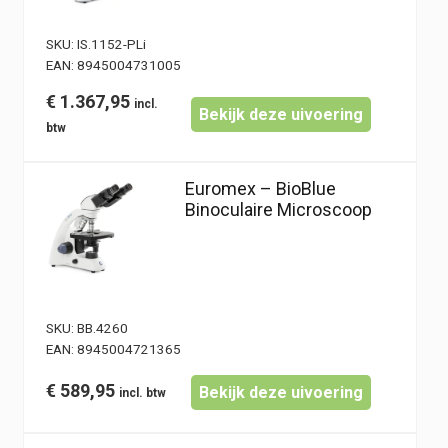
SKU:
IS.1152-PLi
EAN:
8945004731005
€
1.367,95
Bekijk deze uivoering
Euromex – BioBlue
Binoculaire Microscoop
SKU:
BB.4260
EAN:
8945004721365
€
589,95
Bekijk deze uivoering