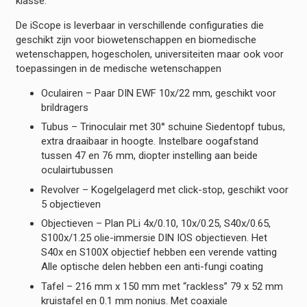
klasse.
De iScope is leverbaar in verschillende configuraties die
geschikt zijn voor biowetenschappen en biomedische
wetenschappen, hogescholen, universiteiten maar ook voor
toepassingen in de medische wetenschappen
Oculairen – Paar DIN EWF 10x/22 mm, geschikt voor
brildragers
Tubus – Trinoculair met 30° schuine Siedentopf tubus,
extra draaibaar in hoogte. Instelbare oogafstand
tussen 47 en 76 mm, diopter instelling aan beide
oculairtubussen
Revolver – Kogelgelagerd met click-stop, geschikt voor
5 objectieven
Objectieven – Plan PLi 4x/0.10, 10x/0.25, S40x/0.65,
S100x/1.25 olie-immersie DIN IOS objectieven. Het
S40x en S100X objectief hebben een verende vatting
Alle optische delen hebben een anti-fungi coating
Tafel – 216 mm x 150 mm met “rackless” 79 x 52 mm
kruistafel en 0.1 mm nonius. Met coaxiale