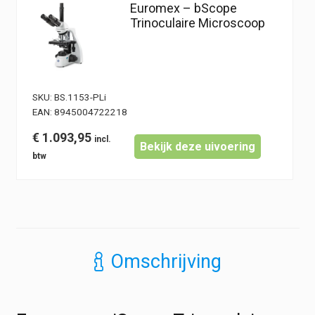
Euromex – bScope
Trinoculaire Microscoop
SKU:
BS.1153-PLi
EAN:
8945004722218
€
1.093,95
Bekijk deze uivoering
Omschrijving