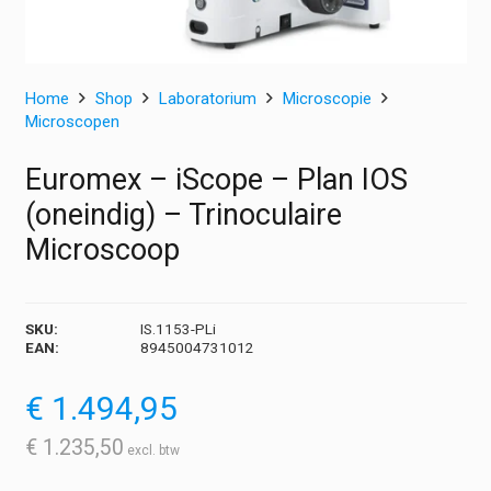
Home
Shop
Laboratorium
Microscopie
Microscopen
Euromex – iScope – Plan IOS
(oneindig) – Trinoculaire
Microscoop
SKU:
IS.1153-PLi
EAN:
8945004731012
€
1.494,95
€
1.235,50