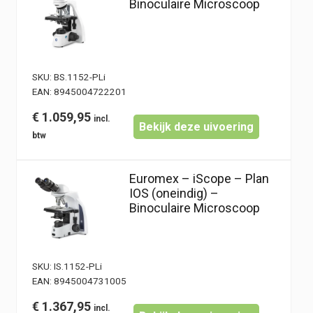
Binoculaire Microscoop
SKU:
BS.1152-PLi
EAN:
8945004722201
€
1.059,95
Bekijk deze uivoering
Euromex – iScope – Plan
IOS (oneindig) –
Binoculaire Microscoop
SKU:
IS.1152-PLi
EAN:
8945004731005
€
1.367,95