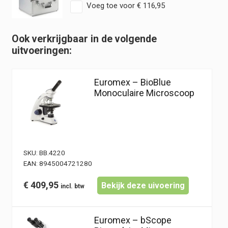
Voeg toe voor
€
116,95
Ook verkrijgbaar in de volgende
uitvoeringen:
Euromex – BioBlue
Monoculaire Microscoop
SKU:
BB.4220
EAN:
8945004721280
€
409,95
Bekijk deze uivoering
Euromex – bScope