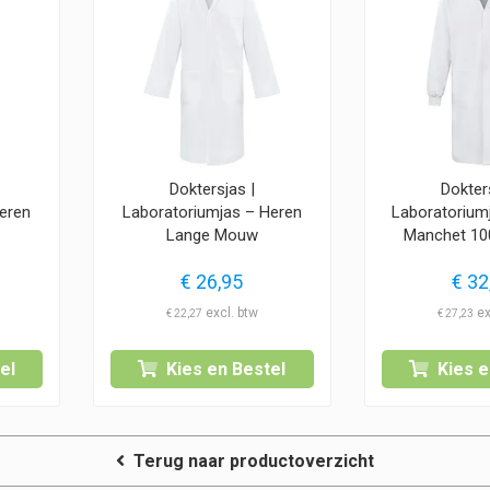
Doktersjas |
Dokter
eren
Laboratoriumjas – Heren
Laboratorium
Lange Mouw
Manchet 10
€
26,95
€
32
€
22,27
€
27,23
el
Kies en Bestel
Kies e
Terug naar productoverzicht