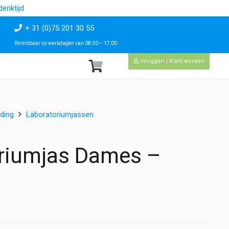
enktijd
+ 31 (0)75 201 30 55
Bereikbaar op werkdagen van 08:30 – 17:00
Inloggen | Klant worden
ding
Laboratoriumjassen
toriumjas Dames –