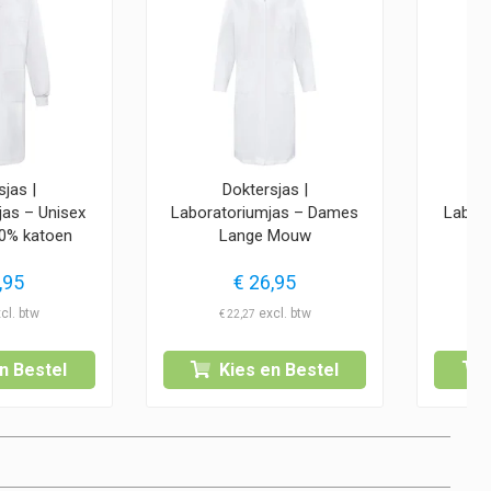
sjas |
Doktersjas |
jas – Unisex
Laboratoriumjas – Dames
Labora
0% katoen
Lange Mouw
,95
€
26,95
€
22,27
n Bestel
Kies en Bestel