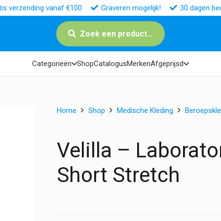
tis verzending vanaf €100
Graveren mogelijk!
30 dagen bed
Zoek een product…
Categorieën
Shop
Catalogus
Merken
Afgeprijsd
Home
Shop
Medische Kleding
Beroepskle
Velilla – Labora
Short Stretch