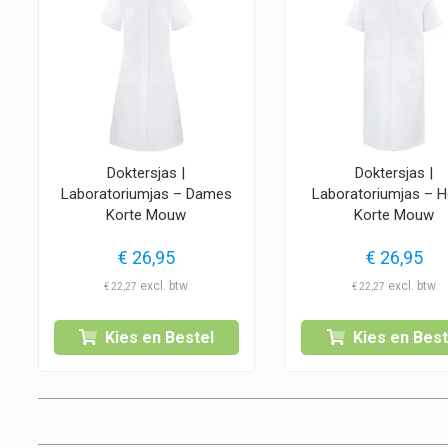
Doktersjas |
Doktersjas |
Laboratoriumjas – Dames
Laboratoriumjas – H
Korte Mouw
Korte Mouw
€
26,95
€
26,95
€
22,27
€
22,27
Kies en Bestel
Kies en Best