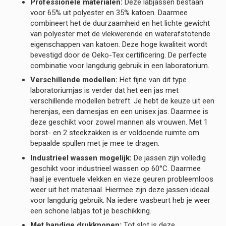
Professionele materialen:
Deze labjassen bestaan
voor 65% uit polyester en 35% katoen. Daarmee
combineert het de duurzaamheid en het lichte gewicht
van polyester met de vlekwerende en waterafstotende
eigenschappen van katoen. Deze hoge kwaliteit wordt
bevestigd door de Oeko-Tex certificering. De perfecte
combinatie voor langdurig gebruik in een laboratorium.
Verschillende modellen:
Het fijne van dit type
laboratoriumjas is verder dat het een jas met
verschillende modellen betreft. Je hebt de keuze uit een
herenjas, een damesjas en een unisex jas. Daarmee is
deze geschikt voor zowel mannen als vrouwen. Met 1
borst- en 2 steekzakken is er voldoende ruimte om
bepaalde spullen met je mee te dragen.
Industrieel wassen mogelijk:
De jassen zijn volledig
geschikt voor industrieel wassen op 60°C. Daarmee
haal je eventuele vlekken en vieze geuren probleemloos
weer uit het materiaal. Hiermee zijn deze jassen ideaal
voor langdurig gebruik. Na iedere wasbeurt heb je weer
een schone labjas tot je beschikking.
Met handige drukknopen:
Tot slot is deze