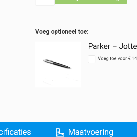
|
Laboratoriumjas
-
Heren
Korte
Mouw
hoeveelheid
Parker – Jotte
Voeg toe voor
€
14
ificaties
Maatvoering