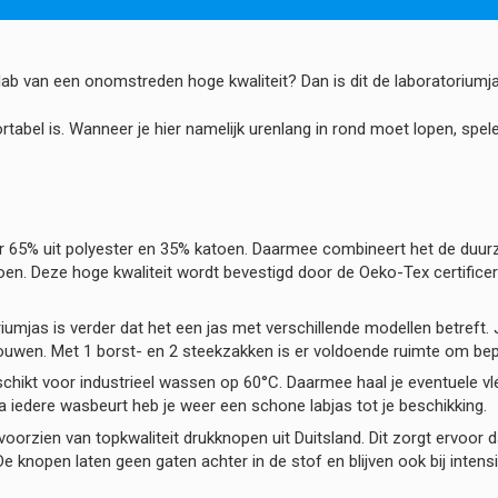
ab van een onomstreden hoge kwaliteit? Dan is dit de laboratoriumja
ortabel is. Wanneer je hier namelijk urenlang in rond moet lopen, spel
 65% uit polyester en 35% katoen. Daarmee combineert het de duurz
. Deze hoge kwaliteit wordt bevestigd door de Oeko-Tex certificeri
oriumjas is verder dat het een jas met verschillende modellen betreft
ouwen. Met 1 borst- en 2 steekzakken is er voldoende ruimte om bep
eschikt voor industrieel wassen op 60°C. Daarmee haal je eventuele v
a iedere wasbeurt heb je weer een schone labjas tot je beschikking.
voorzien van topkwaliteit drukknopen uit Duitsland. Dit zorgt ervoor d
 De knopen laten geen gaten achter in de stof en blijven ook bij intens