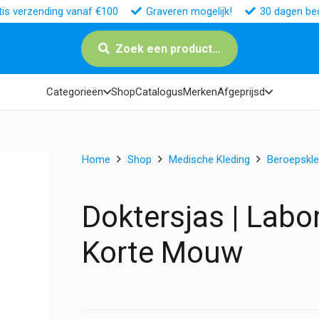
tis verzending vanaf €100
Graveren mogelijk!
30 dagen bed
Zoek een product…
Categorieën
Shop
Catalogus
Merken
Afgeprijsd
Home
Shop
Medische Kleding
Beroepskle
Doktersjas | Labo
Korte Mouw