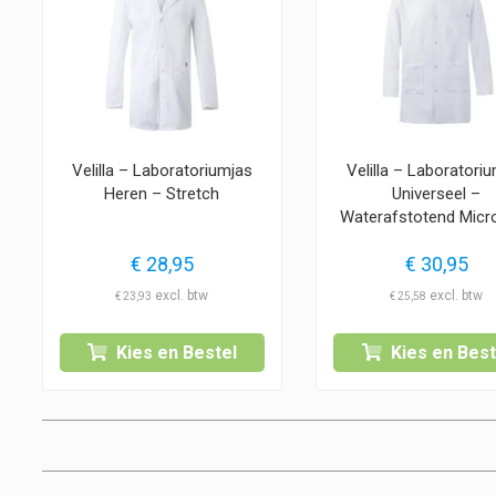
Velilla – Laboratoriumjas
Velilla – Laboratori
Heren – Stretch
Universeel –
Waterafstotend Micro
€
28,95
€
30,95
€
23,93
€
25,58
Kies en Bestel
Kies en Best