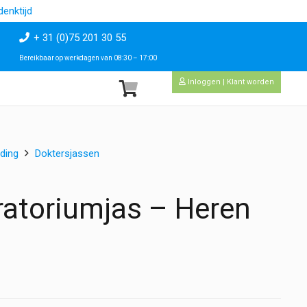
enktijd
+ 31 (0)75 201 30 55
Bereikbaar op werkdagen van 08:30 – 17:00
Inloggen | Klant worden
ding
Doktersjassen
ratoriumjas – Heren