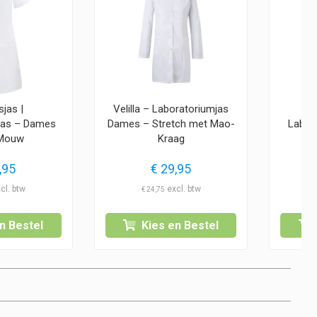
sjas |
Velilla – Laboratoriumjas
jas – Dames
Dames – Stretch met Mao-
Labor
 Mouw
Kraag
,95
€
29,95
€
24,75
n Bestel
Kies en Bestel