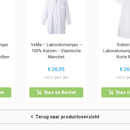
umjas
Velilla – Laboratoriumjas –
Dokter
100% Katoen – Elastische
Laboratorium
fiber
Manchet
Korte
€
26,95
€
26
€
22,27
€
22,27
el
Kies en Bestel
Kies e
Terug naar productoverzicht