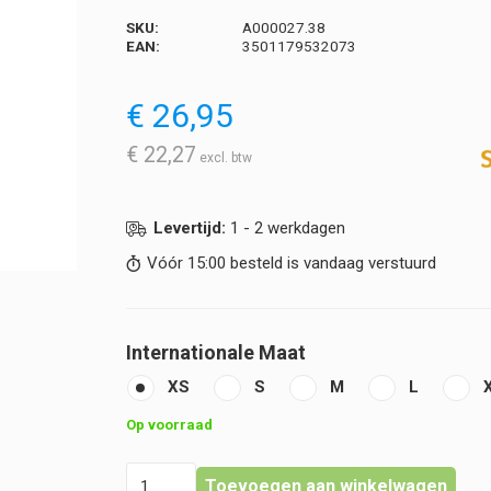
SKU:
A000027.38
EAN:
3501179532073
€
26,95
€
22,27
Levertijd:
1 - 2 werkdagen
Vóór 15:00 besteld is vandaag verstuurd
Internationale Maat
XS
S
M
L
Op voorraad
Doktersjas
Toevoegen aan winkelwagen