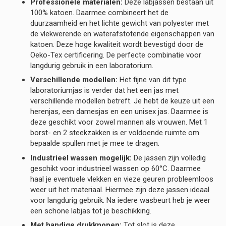
Professionele materialen:
Deze labjassen bestaan uit
100% katoen. Daarmee combineert het de
duurzaamheid en het lichte gewicht van polyester met
de vlekwerende en waterafstotende eigenschappen van
katoen. Deze hoge kwaliteit wordt bevestigd door de
Oeko-Tex certificering. De perfecte combinatie voor
langdurig gebruik in een laboratorium.
Verschillende modellen:
Het fijne van dit type
laboratoriumjas is verder dat het een jas met
verschillende modellen betreft. Je hebt de keuze uit een
herenjas, een damesjas en een unisex jas. Daarmee is
deze geschikt voor zowel mannen als vrouwen. Met 1
borst- en 2 steekzakken is er voldoende ruimte om
bepaalde spullen met je mee te dragen.
Industrieel wassen mogelijk:
De jassen zijn volledig
geschikt voor industrieel wassen op 60°C. Daarmee
haal je eventuele vlekken en vieze geuren probleemloos
weer uit het materiaal. Hiermee zijn deze jassen ideaal
voor langdurig gebruik. Na iedere wasbeurt heb je weer
een schone labjas tot je beschikking.
Met handige drukknopen:
Tot slot is deze