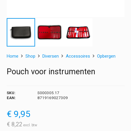
Home
Shop
Diversen
Accessoires
Opbergen
Pouch voor instrumenten
SKU:
S000305.17
EAN:
8719169027309
€
9,95
€
8,22