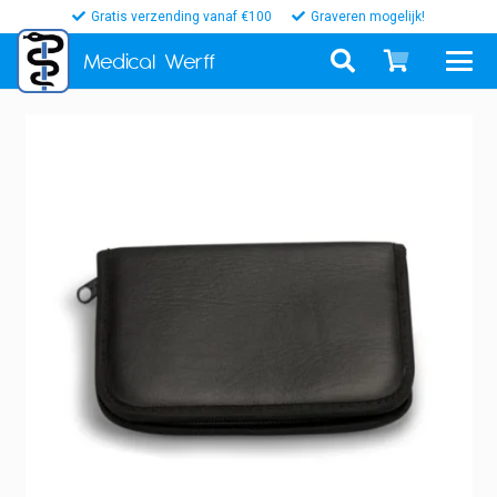
Gratis verzending vanaf €100
Graveren mogelijk!
Medical
Werff