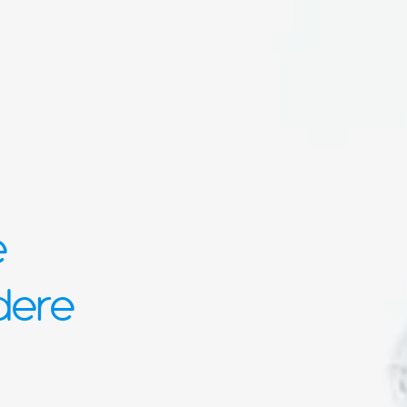
e
edere