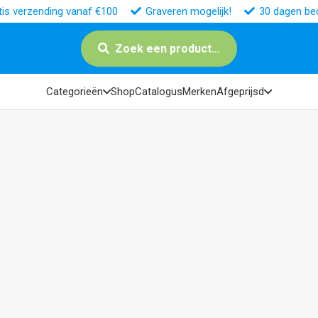
tis verzending vanaf €100
Graveren mogelijk!
30 dagen bed
Zoek een product…
Categorieën
Shop
Catalogus
Merken
Afgeprijsd