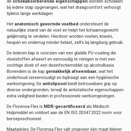
de
schokabsorberende eigenschappen
worden schokken
bij iedere stap opgevangen, wat het draagcomfort verhoogt
tijdens lange werkdagen.
Het
anatomisch gevormde voetbed
ondersteunt de
natuurlijke stand van de voet en helpt het lichaamsgewicht
gelijkmatig te verdelen. Hierdoor worden voeten, knieën,
heupen en onderrug minder belast, zelfs bij langdurig gebruik.
De lederen kap is voorzien van een gladde PU-coating die
vloeistoffen afweert en eenvoudig te reinigen is met een
vochtige doek of een desinfectiemiddel op alcoholbasis.
Bovendien is de kap
gemakkelijk afneembaar
, wat het
onderhoud vereenvoudigt en bijdraagt aan een hygiënische
werkomgeving. De
antislipzool
biedt betrouwbare grip op
diverse ondergronden, terwijl de antistatische eigenschappen
extra veiligheid bieden in professionele werkomgevingen.
De Florensa Flex is
MDR-gecertificeerd
als Medisch
Hulpmiddel en voldoet aan de EN ISO 20347:2022 norm voor
beroepsschoeisel.
Maatadvies: De Florensa Flex valt ongeveer één maat kleiner