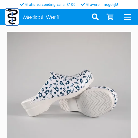
Gratis verzending vanaf €100
Graveren mogelijk!
Medical
Werff