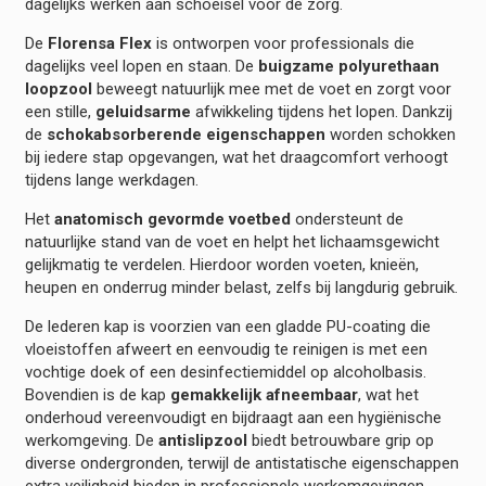
dagelijks werken aan schoeisel voor de zorg.
De
Florensa Flex
is ontworpen voor professionals die
dagelijks veel lopen en staan. De
buigzame polyurethaan
loopzool
beweegt natuurlijk mee met de voet en zorgt voor
een stille,
geluidsarme
afwikkeling tijdens het lopen. Dankzij
de
schokabsorberende eigenschappen
worden schokken
bij iedere stap opgevangen, wat het draagcomfort verhoogt
tijdens lange werkdagen.
Het
anatomisch gevormde voetbed
ondersteunt de
natuurlijke stand van de voet en helpt het lichaamsgewicht
gelijkmatig te verdelen. Hierdoor worden voeten, knieën,
heupen en onderrug minder belast, zelfs bij langdurig gebruik.
De lederen kap is voorzien van een gladde PU-coating die
vloeistoffen afweert en eenvoudig te reinigen is met een
vochtige doek of een desinfectiemiddel op alcoholbasis.
Bovendien is de kap
gemakkelijk afneembaar
, wat het
onderhoud vereenvoudigt en bijdraagt aan een hygiënische
werkomgeving. De
antislipzool
biedt betrouwbare grip op
diverse ondergronden, terwijl de antistatische eigenschappen