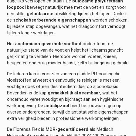
dagelijks veel lopen en staan. De
buigzame polyurethaan
loopzool
beweegt natuurlijk mee met de voet en zorgt voor
een stille,
geluidsarme
afwikkeling tijdens het lopen. Dankzij
de
schokabsorberende eigenschappen
worden schokken
bij iedere stap opgevangen, wat het draagcomfort verhoogt
tijdens lange werkdagen.
Het
anatomisch gevormde voetbed
ondersteunt de
natuurlijke stand van de voet en helpt het lichaamsgewicht
gelijkmatig te verdelen. Hierdoor worden voeten, knieën,
heupen en onderrug minder belast, zelfs bij langdurig gebruik.
De lederen kap is voorzien van een gladde PU-coating die
vloeistoffen afweert en eenvoudig te reinigen is met een
vochtige doek of een desinfectiemiddel op alcoholbasis.
Bovendien is de kap
gemakkelijk afneembaar
, wat het
onderhoud vereenvoudigt en bijdraagt aan een hygiënische
werkomgeving. De
antislipzool
biedt betrouwbare grip op
diverse ondergronden, terwijl de antistatische eigenschappen
extra veiligheid bieden in professionele werkomgevingen.
De Florensa Flex is
MDR-gecertificeerd
als Medisch
Hulpmiddel en voldoet aan de EN ISO 20347:2022 norm voor