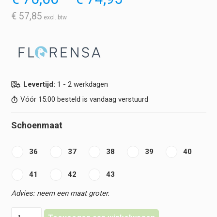
€ 70,00
tot
€
57,85
€ 74,95
Levertijd:
1 - 2 werkdagen
Vóór 15:00 besteld is vandaag verstuurd
Schoenmaat
36
37
38
39
40
41
42
43
Florensa