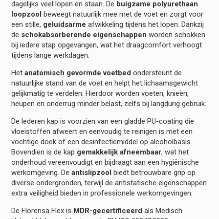
dagelijks veel lopen en staan. De
buigzame polyurethaan
loopzool
beweegt natuurlijk mee met de voet en zorgt voor
een stille,
geluidsarme
afwikkeling tijdens het lopen. Dankzij
de
schokabsorberende eigenschappen
worden schokken
bij iedere stap opgevangen, wat het draagcomfort verhoogt
tijdens lange werkdagen.
Het
anatomisch gevormde voetbed
ondersteunt de
natuurlijke stand van de voet en helpt het lichaamsgewicht
gelijkmatig te verdelen. Hierdoor worden voeten, knieën,
heupen en onderrug minder belast, zelfs bij langdurig gebruik.
De lederen kap is voorzien van een gladde PU-coating die
vloeistoffen afweert en eenvoudig te reinigen is met een
vochtige doek of een desinfectiemiddel op alcoholbasis.
Bovendien is de kap
gemakkelijk afneembaar
, wat het
onderhoud vereenvoudigt en bijdraagt aan een hygiënische
werkomgeving. De
antislipzool
biedt betrouwbare grip op
diverse ondergronden, terwijl de antistatische eigenschappen
extra veiligheid bieden in professionele werkomgevingen.
De Florensa Flex is
MDR-gecertificeerd
als Medisch