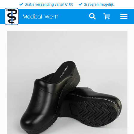
Gratis verzending vanaf €100
Graveren mogelijk!
Medical
Werff