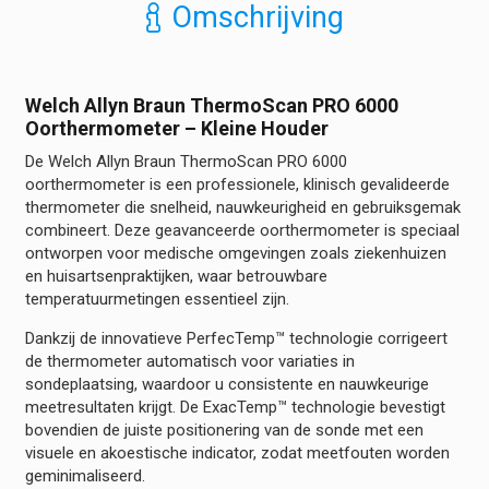
Omschrijving
oorthermometer
-
Kleine
houder
Welch Allyn Braun ThermoScan PRO 6000
hoeveelheid
Oorthermometer – Kleine Houder
De Welch Allyn Braun ThermoScan PRO 6000
oorthermometer is een professionele, klinisch gevalideerde
thermometer die snelheid, nauwkeurigheid en gebruiksgemak
combineert. Deze geavanceerde oorthermometer is speciaal
ontworpen voor medische omgevingen zoals ziekenhuizen
en huisartsenpraktijken, waar betrouwbare
temperatuurmetingen essentieel zijn.
Dankzij de innovatieve PerfecTemp™ technologie corrigeert
de thermometer automatisch voor variaties in
sondeplaatsing, waardoor u consistente en nauwkeurige
meetresultaten krijgt. De ExacTemp™ technologie bevestigt
bovendien de juiste positionering van de sonde met een
visuele en akoestische indicator, zodat meetfouten worden
geminimaliseerd.