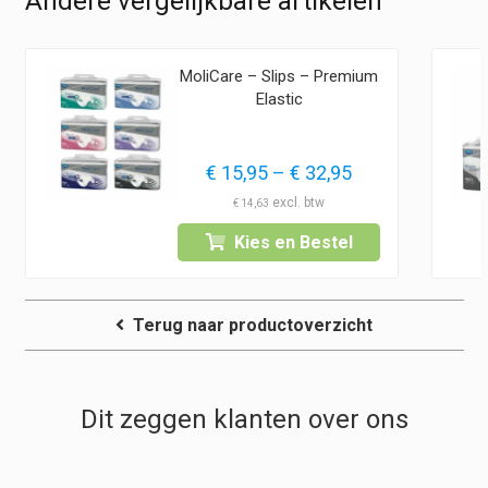
Andere vergelijkbare artikelen
MoliCare – Slips – Premium
Elastic
lasse:
Prijsklasse:
€
15,95
–
€
32,95
0
€ 15,95
€
14,63
tot
Kies en Bestel
0
€ 32,95
Terug naar productoverzicht
Dit zeggen klanten over ons