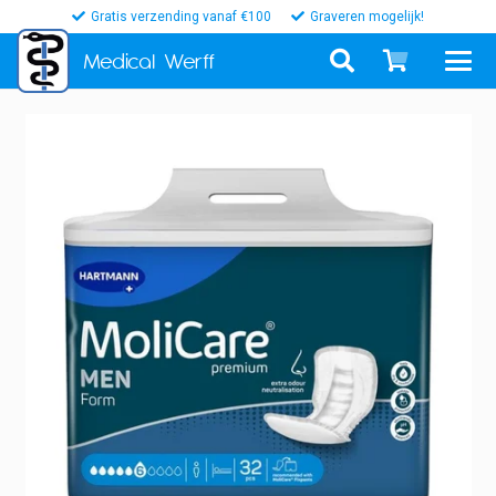
Gratis verzending vanaf €100
Graveren mogelijk!
Medical
Werff