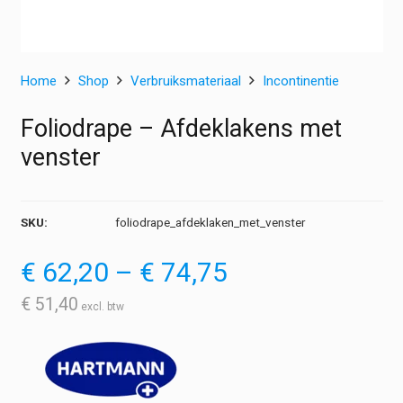
Home
Shop
Verbruiksmateriaal
Incontinentie
Foliodrape – Afdeklakens met
venster
SKU:
foliodrape_afdeklaken_met_venster
Prijsklasse:
€
62,20
–
€
74,75
€ 62,20
tot
€
51,40
€ 74,75