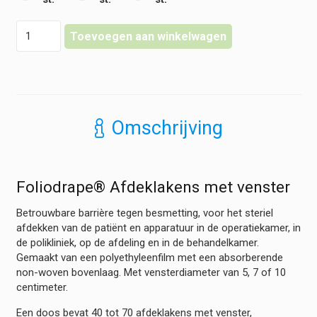
Foliodrape
Toevoegen aan winkelwagen
-
Afdeklakens
met
venster
hoeveelheid
Omschrijving
Foliodrape® Afdeklakens met venster
Betrouwbare barrière tegen besmetting, voor het steriel
afdekken van de patiënt en apparatuur in de operatiekamer, in
de polikliniek, op de afdeling en in de behandelkamer.
Gemaakt van een polyethyleenfilm met een absorberende
non-woven bovenlaag. Met vensterdiameter van 5, 7 of 10
centimeter.
Een doos bevat 40 tot 70 afdeklakens met venster,