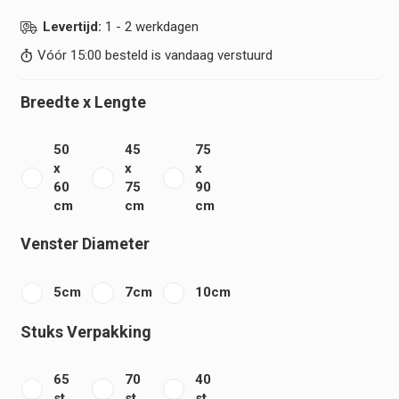
Levertijd:
1 - 2 werkdagen
Vóór 15:00 besteld is vandaag verstuurd
Breedte x Lengte
50
45
75
x
x
x
60
75
90
cm
cm
cm
Venster Diameter
5cm
7cm
10cm
Stuks Verpakking
65
70
40
st.
st.
st.