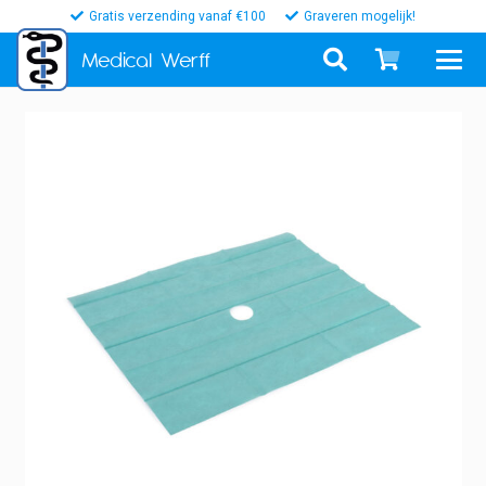
Gratis verzending vanaf €100
Graveren mogelijk!
Medical
Werff