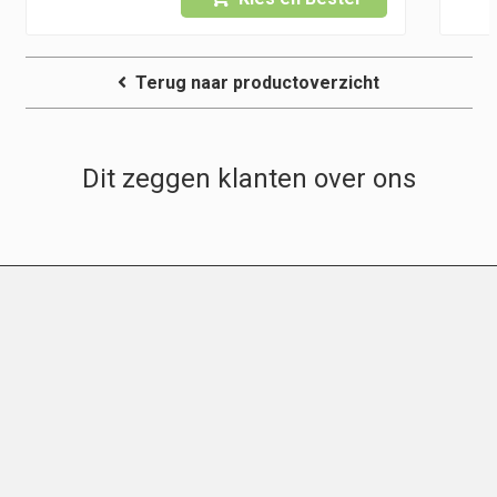
0
€ 12,95
Terug naar productoverzicht
Dit zeggen klanten over ons