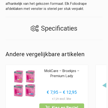
afhankelijk van het gekozen formaat. Elk Foliodrape
afdeklaken met venster is steriel per stuk verpakt.
Specificaties
Andere vergelijkbare artikelen
MoliCare – Broekjes –
Premium Lady
lasse:
Prijsklasse:
€
7,95
–
€
12,95
0
€ 7,95
€
7,29
tot
Kies en Bestel