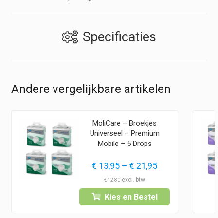
Specificaties
Andere vergelijkbare artikelen
MoliCare – Broekjes
Universeel – Premium
Mobile – 5 Drops
lasse:
Prijsklasse:
€
13,95
–
€
21,95
5
€ 13,95
€
12,80
tot
Kies en Bestel
5
€ 21,95