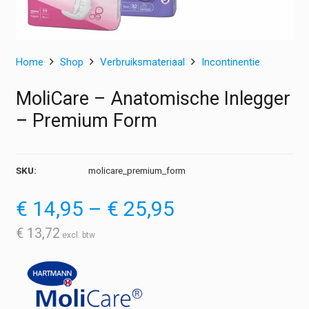
Home
Shop
Verbruiksmateriaal
Incontinentie
MoliCare – Anatomische Inlegger
– Premium Form
SKU:
molicare_premium_form
Prijsklasse:
€
14,95
–
€
25,95
€ 14,95
tot
€
13,72
€ 25,95