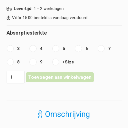
Levertijd:
1 - 2 werkdagen
Vóór 15:00 besteld is vandaag verstuurd
Absorptiesterkte
3
4
5
6
7
8
9
+Size
MoliCare
Toevoegen aan winkelwagen
-
Anatomische
Inlegger
-
Premium
Form
Omschrijving
hoeveelheid