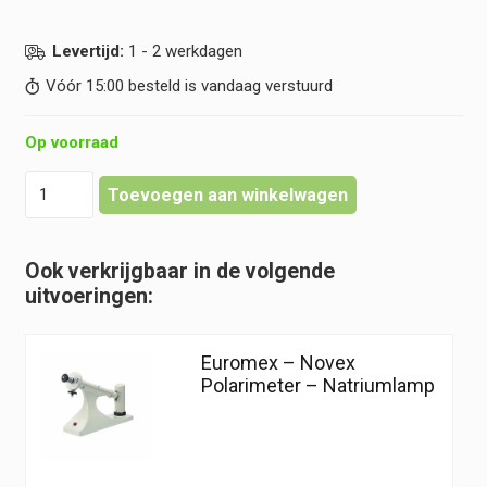
Levertijd:
1 - 2 werkdagen
Vóór 15:00 besteld is vandaag verstuurd
Op voorraad
Euromex
Toevoegen aan winkelwagen
-
Novex
Polarimeter
Ook verkrijgbaar in de volgende
-
uitvoeringen:
LED
hoeveelheid
Euromex – Novex
Polarimeter – Natriumlamp