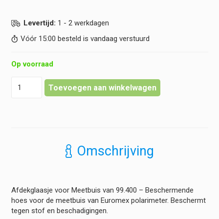
Levertijd:
1 - 2 werkdagen
Vóór 15:00 besteld is vandaag verstuurd
Op voorraad
Euromex
Toevoegen aan winkelwagen
-
Dekglas
voor
meetbuis
van
Novex
Omschrijving
hoeveelheid
Afdekglaasje voor Meetbuis van 99.400 – Beschermende
hoes voor de meetbuis van Euromex polarimeter. Beschermt
tegen stof en beschadigingen.