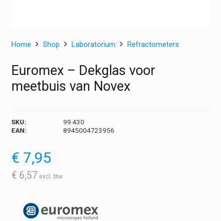
Home
Shop
Laboratorium
Refractometers
Euromex – Dekglas voor
meetbuis van Novex
SKU:
99.430
EAN:
8945004723956
€
7,95
€
6,57