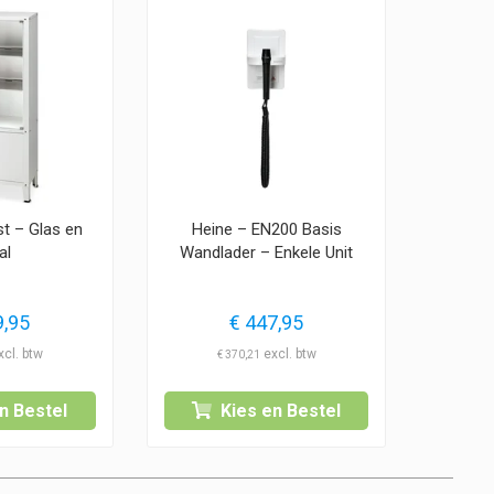
st – Glas en
Heine – EN200 Basis
al
Wandlader – Enkele Unit
,95
€
447,95
€
370,21
n Bestel
Kies en Bestel