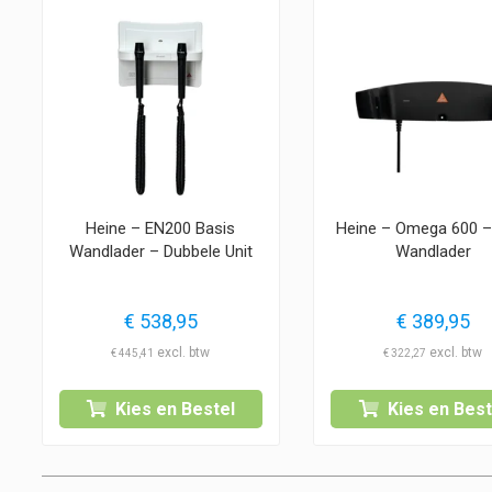
Heine – EN200 Basis
Heine – Omega 600 
Wandlader – Dubbele Unit
Wandlader
€
538,95
€
389,95
€
445,41
€
322,27
Kies en Bestel
Kies en Best