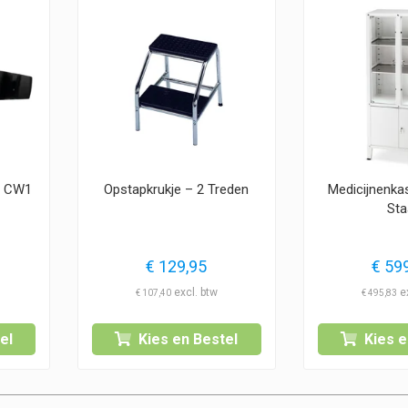
– CW1
Opstapkrukje – 2 Treden
Medicijnenka
Sta
€
129,95
€
599
€
107,40
€
495,83
el
Kies en Bestel
Kies e