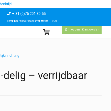
enktijd
+ 31 (0)75 201 30 55
Bereikbaar op werkdagen van 08:30 – 17:00
Inloggen | Klant worden
ijkinrichting
elig – verrijdbaar