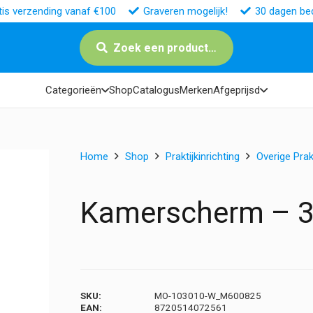
tis verzending vanaf €100
Graveren mogelijk!
30 dagen bed
Zoek een product…
Categorieën
Shop
Catalogus
Merken
Afgeprijsd
Home
Shop
Praktijkinrichting
Overige Prakt
Kamerscherm – 3-d
SKU:
MO-103010-W_M600825
EAN:
8720514072561