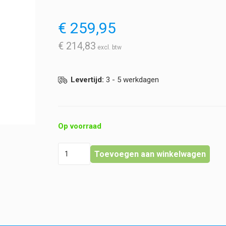
€
259,95
€
214,83
Levertijd:
3 - 5 werkdagen
Op voorraad
Kamerscherm
Toevoegen aan winkelwagen
-
3-
delig
-
verrijdbaar
hoeveelheid