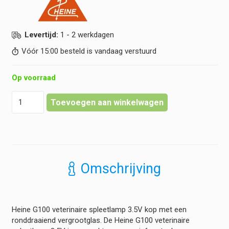
Levertijd:
1 - 2 werkdagen
Vóór 15:00 besteld is vandaag verstuurd
Op voorraad
Heine
Toevoegen aan winkelwagen
-
G100
Gespleten
VET
otoscoop
-
Omschrijving
kop
-
3,5V
hoeveelheid
Heine G100 veterinaire spleetlamp 3.5V kop met een
ronddraaiend vergrootglas. De Heine G100 veterinaire