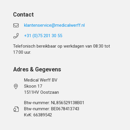
Contact
klantenservice@medicalwerff.nl
+31 (0)75 201 30 55
Telefonisch bereikbaar op werkdagen van 08:30 tot
17:00 uur.
Adres & Gegevens
Medical Werff BV
Skoon 17
1511HV Oostzaan
Btw-nummer: NL856529138B01
Btw-nummer: BE0678413743
KvK: 66389542