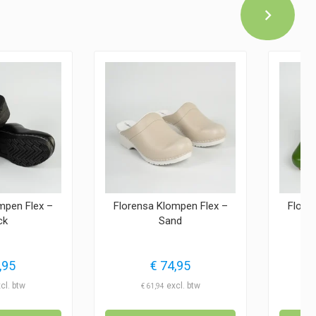
mpen Flex –
Florensa Klompen Flex –
Flore
ck
Sand
,95
€
74,95
€
61,94