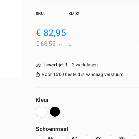
SKU:
BM02
€
82,95
€
68,55
Levertijd:
1 - 2 werkdagen
Vóór 15:00 besteld is vandaag verstuurd
Kleur
Schoenmaat
36
37
38
39