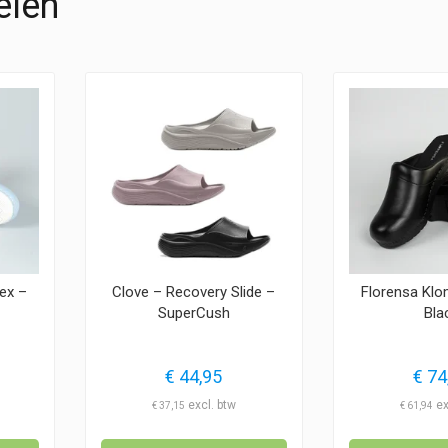
elen
ex –
Clove – Recovery Slide –
Florensa Klo
SuperCush
Bla
€
44,95
€
74
€
37,15
€
61,94