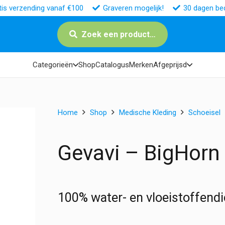
tis verzending vanaf €100
Graveren mogelijk!
30 dagen bed
Zoek een product…
Categorieën
Shop
Catalogus
Merken
Afgeprijsd
Home
Shop
Medische Kleding
Schoeisel
Gevavi – BigHorn 
100% water- en vloeistoffendi