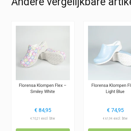
Andere vergelijkbare artik
Florensa Klompen Flex –
Florensa Klompen Fl
Smiley White
Light Blue
€
84,95
€
74,95
€
70,21
€
61,94