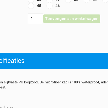
45
46
Gevavi
Toevoegen aan winkelwagen
-
BigHorn
Medical
-
Loire
serie
hoeveelheid
ificaties
slijtvaste PU loopzool. De microfiber kap is 100% waterproof, adem
est.