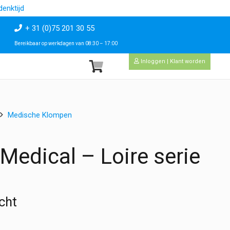
enktijd
+ 31 (0)75 201 30 55
Bereikbaar op werkdagen van 08:30 – 17:00
Inloggen | Klant worden
Medische Klompen
Medical – Loire serie
cht