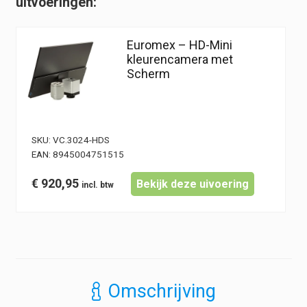
uitvoeringen:
hoeveelheid
Euromex – HD-Mini
kleurencamera met
Scherm
SKU:
VC.3024-HDS
EAN:
8945004751515
€
920,95
Bekijk deze uivoering
Omschrijving