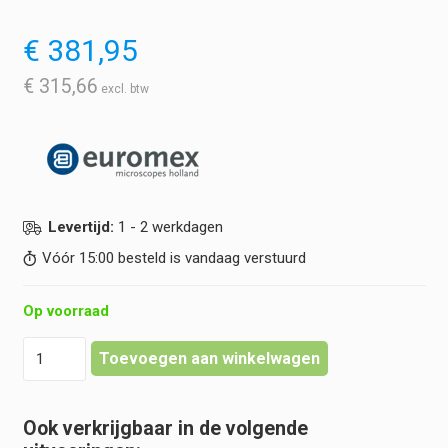
€
381,95
€
315,66
Levertijd:
1 - 2 werkdagen
Vóór 15:00 besteld is vandaag verstuurd
Op voorraad
Euromex
Toevoegen aan winkelwagen
-
HD-
Mini
Ook verkrijgbaar in de volgende
kleurencamera