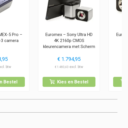
MEX-5 Pro –
Euromex – Sony Ultra HD
Eurom
-3 camera
4K 2160p CMOS
4
kleurencamera met Scherm
,95
€
1.794,95
€
1.483,43
€
n Bestel
Kies en Bestel