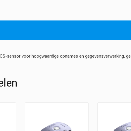
-
10
MP
USB-
3
camera
hoeveelheid
MOS-sensor voor hoogwaardige opnames en gegevensverwerking, ge
elen