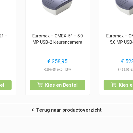
2f –
Euromex – CMEX-5f – 5.0
Euromex – C
MP USB-2 kleurencamera
5.0 MP USB
€
358,95
€
523
€
296,65
€
433,02
el
Kies en Bestel
Kies e
Terug naar productoverzicht