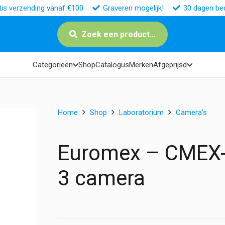
tis verzending vanaf €100
Graveren mogelijk!
30 dagen bed
Zoek een product…
Categorieën
Shop
Catalogus
Merken
Afgeprijsd
Home
Shop
Laboratorium
Camera's
Euromex – CMEX-
3 camera