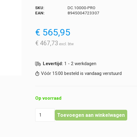
SKU:
DC.10000-PRO
EAN:
8945004723307
€
565,95
€
467,73
Levertijd:
1 - 2 werkdagen
Vóór 15:00 besteld is vandaag verstuurd
Op voorraad
Euromex
Toevoegen aan winkelwagen
-
CMEX-
10
Pro