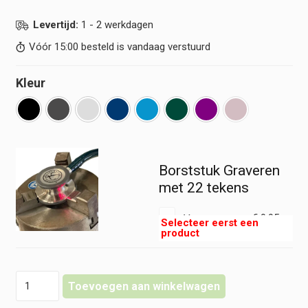
Levertijd:
1 - 2 werkdagen
Vóór 15:00 besteld is vandaag verstuurd
Kleur
Borststuk Graveren
met 22 tekens
Voeg toe voor
€
9,95
€
8,22
Erka
Toevoegen aan winkelwagen
-
Stethoscoop