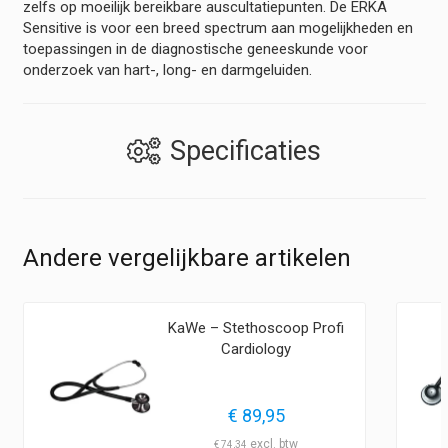
zelfs op moeilijk bereikbare auscultatiepunten. De ERKA
Sensitive is voor een breed spectrum aan mogelijkheden en
toepassingen in de diagnostische geneeskunde voor
onderzoek van hart-, long- en darmgeluiden.
Specificaties
Andere vergelijkbare artikelen
KaWe – Stethoscoop Profi
Cardiology
klasse:
€
89,95
9,95
€
74,34