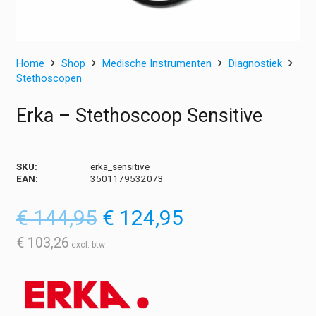
Home
Shop
Medische Instrumenten
Diagnostiek
Stethoscopen
Erka – Stethoscoop Sensitive
SKU:
erka_sensitive
EAN:
3501179532073
Oorspronkelijke
Huidige
€
144,95
€
124,95
prijs
prijs
was:
is:
€
103,26
€ 144,95.
€ 124,95.