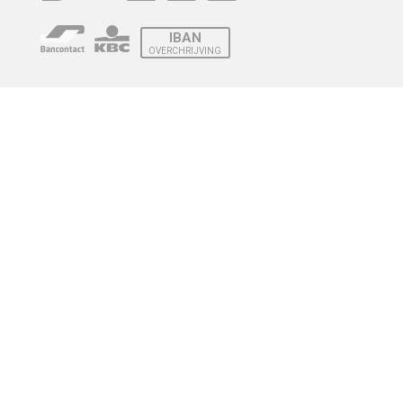
IBAN
OVERCHRIJVING
Verzending
© 2010 - 2026 | Developed by
Montensis Dev