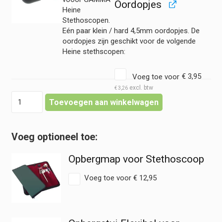
Oordopjes
Heine
Stethoscopen.
Eén paar klein / hard 4,5mm oordopjes. De
oordopjes zijn geschikt voor de volgende
Heine stethscopen:
Voeg toe voor
€
3,95
€
3,26
Heine
Toevoegen aan winkelwagen
-
Stethoscoop
Gamma
3.2
hoeveelheid
Opbergmap voor Stethoscoop
Voeg toe voor
€
12,95