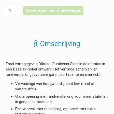
Dürasol
Toevoegen aan winkelwagen
-
Rusticana
Classic
-
Lederen
Dokterstas
Omschrijving
hoeveelheid
Fraai vormgegeven Dürasol Rusticana Classic dokterstas in
een klassiek-nobel ontwerp. Het verfijnde scharnier- en
randversterkingssysteem garandeert ruimte en overzicht.
Vervaardigd van hoogwaardig echt leer (rund of
waterbuffel)
Grote opening met randversterking voor meer stabiliteit
in geopende toestand
Een voorvak met ritssluiting, optioneel met extra