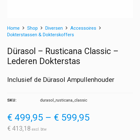
Home
Shop
Diversen
Accessoires
Dokterstassen & Dokterskoffers
Dürasol – Rusticana Classic –
Lederen Dokterstas
Inclusief de Dürasol Ampullenhouder
SKU:
durasol_rusticana_classic
Prijsklasse:
€
499,95
–
€
599,95
€ 499,95
tot
€
413,18
€ 599,95