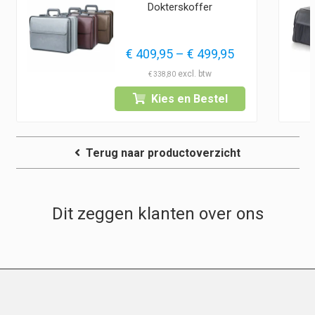
Dokterskoffer
Prijsklasse:
€
409,95
–
€
499,95
€ 409,95
€
338,80
tot
Kies en Bestel
€ 499,95
Terug naar productoverzicht
Dit zeggen klanten over ons