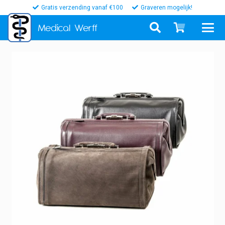
Gratis verzending vanaf €100
Graveren mogelijk!
Medical
Werff