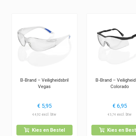
B-Brand – Veiligheidsbril
B-Brand – Veiligheid
Vegas
Colorado
€
5,95
€
6,95
€
4,92
€
5,74
Kies en Bestel
Kies en Best