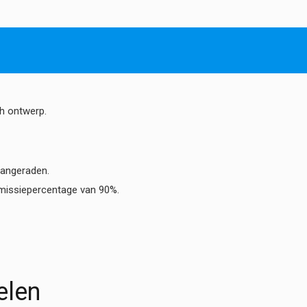
h ontwerp.
 aangeraden.
anmissiepercentage van 90%.
elen