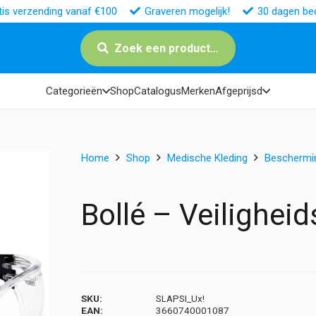
tis verzending vanaf €100
Graveren mogelijk!
30 dagen bed
Zoek een product…
Categorieën
Shop
Catalogus
Merken
Afgeprijsd
Home
Shop
Medische Kleding
Beschermi
Bollé – Veiligheid
SKU:
SLAPSI_Ux!
EAN:
3660740001087