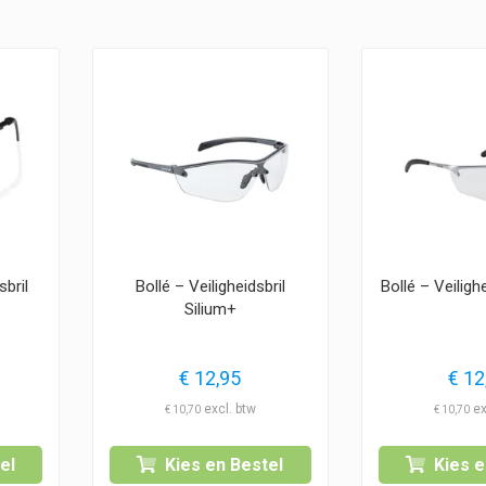
sbril
Bollé – Veiligheidsbril
Bollé – Veilighe
Silium+
€
12,95
€
12
€
10,70
€
10,70
el
Kies en Bestel
Kies e