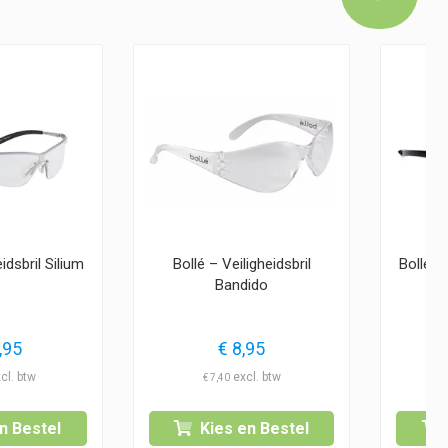
idsbril Silium
Bollé – Veiligheidsbril
Bollé –
Bandido
,95
€
8,95
€
7,40
n Bestel
Kies en Bestel