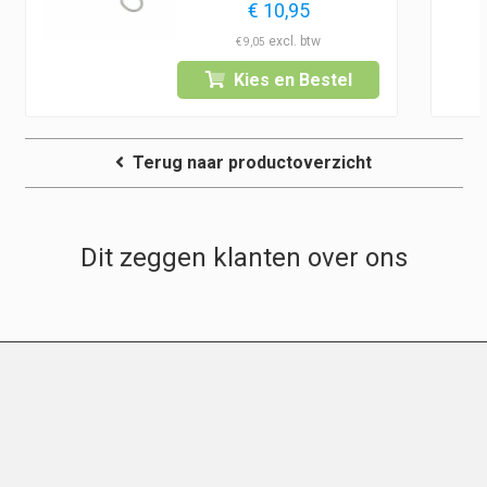
lasse:
€
10,95
5
€
9,05
Kies en Bestel
0
Terug naar productoverzicht
Dit zeggen klanten over ons