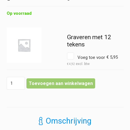
Op voorraad
Graveren met 12
tekens
Voeg toe voor
€
5,95
€
4,92
Arterieklem
Toevoegen aan winkelwagen
-
Mosquito
-
Recht
met
1x2
Omschrijving
tanden
hoeveelheid