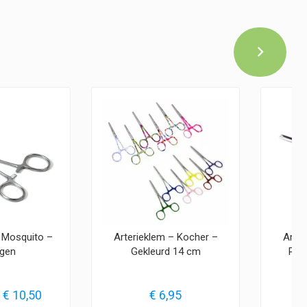
– Mosquito –
Arterieklem – Kocher –
Arter
gen
Gekleurd 14 cm
Rec
Prijsklasse:
€
10,50
€
6,95