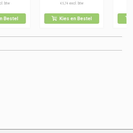
€ 10,25
€
5,74
tot
€ 10,50
n Bestel
Kies en Bestel