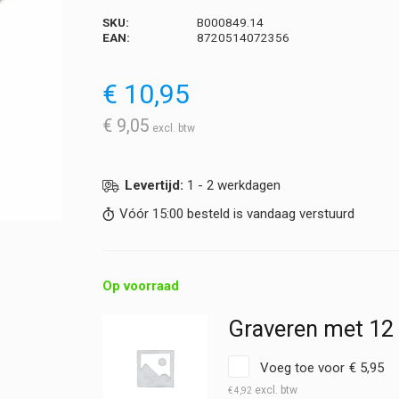
SKU:
B000849.14
EAN:
8720514072356
€
10,95
€
9,05
Levertijd:
1 - 2 werkdagen
Vóór 15:00 besteld is vandaag verstuurd
Op voorraad
Graveren met 12
Voeg toe voor
€
5,95
€
4,92