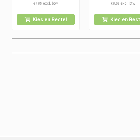
€
7,85
€
8,68
Kies en Bestel
Kies en Best