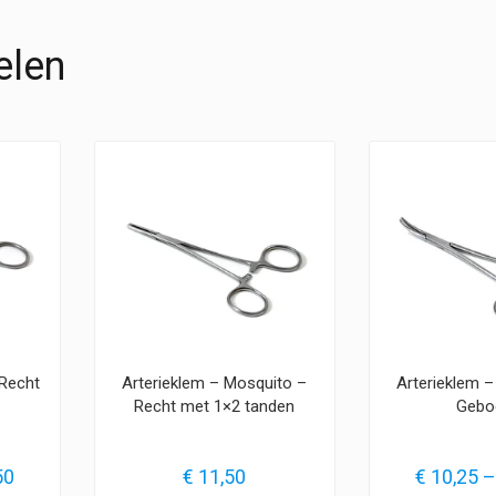
elen
 Recht
Arterieklem – Mosquito –
Arterieklem 
Recht met 1×2 tanden
Gebo
Prijsklasse:
50
€
11,50
€
10,25
–