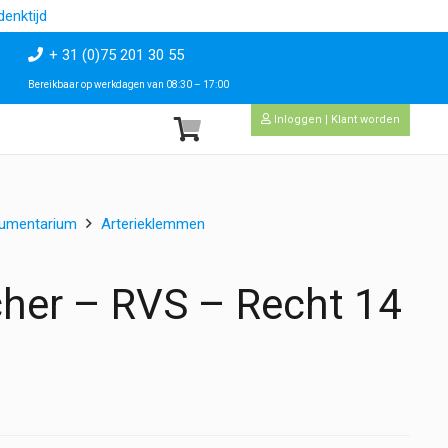
enktijd
+ 31 (0)75 201 30 55
Bereikbaar op werkdagen van 08:30 – 17:00
Inloggen | Klant worden
rumentarium
Arterieklemmen
cher – RVS – Recht 14