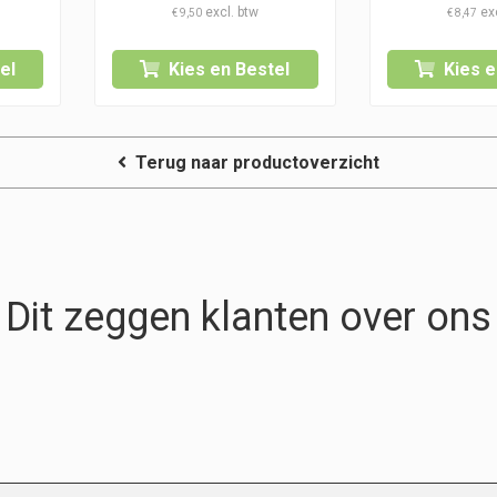
€ 10,50
€
9,50
€
8,47
tot
€ 11,50
el
Kies en Bestel
Kies e
Terug naar productoverzicht
Dit zeggen klanten over ons