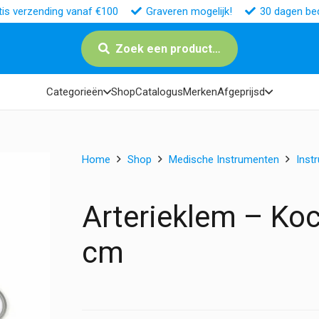
tis verzending vanaf €100
Graveren mogelijk!
30 dagen bed
Zoek een product…
Categorieën
Shop
Catalogus
Merken
Afgeprijsd
Home
Shop
Medische Instrumenten
Inst
Arterieklem – Ko
cm