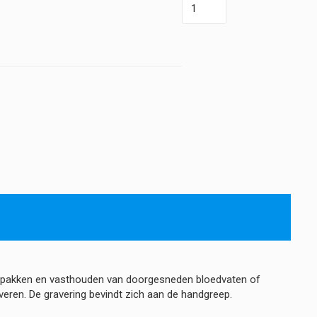
-
Kocher
-
RVS
-
Recht
14
cm
hoeveelheid
eetpakken en vasthouden van doorgesneden bloedvaten of
veren. De gravering bevindt zich aan de handgreep.