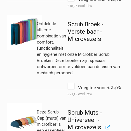
€
18,97
Scrub Broek -
Ontdek de
ultieme
Verstelbaar -
combinatie van
Microvezels
comfort,
functionaliteit
en hygiëne met onze Microfiber Scrub
Broeken. Deze broeken zijn speciaal
ontworpen om te voldoen aan de eisen van
medisch personeel
Voeg toe voor
€
25,95
€
21,45
Scrub Muts -
Deze Scrub
Cap (muts) van
Universeel -
microfiber is
Microvezels
een essentieel