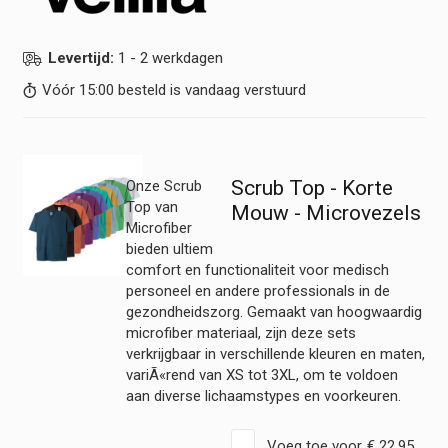
Levertijd:
1 - 2 werkdagen
Vóór 15:00 besteld is vandaag verstuurd
Scrub Top - Korte
Onze Scrub
Top van
Mouw - Microvezels
Microfiber
bieden ultiem
comfort en functionaliteit voor medisch
personeel en andere professionals in de
gezondheidszorg. Gemaakt van hoogwaardig
microfiber materiaal, zijn deze sets
verkrijgbaar in verschillende kleuren en maten,
variÃ«rend van XS tot 3XL, om te voldoen
aan diverse lichaamstypes en voorkeuren.
Voeg toe voor
€
22,95