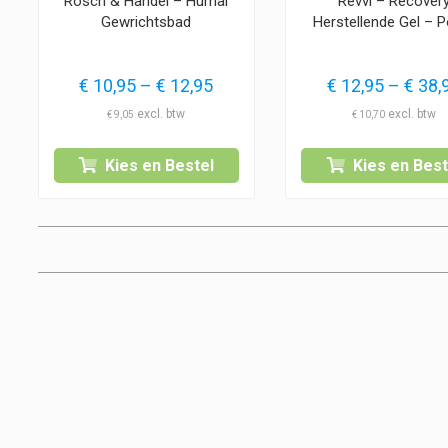
Rösch & Handel – Humal
Révvi – Recover
Gewrichtsbad
Herstellende Gel – 
Prijsklasse:
€
10,95
–
€
12,95
€
12,95
–
€
38,
€ 10,95
€
9,05
€
10,70
tot
€ 12,95
Kies en Bestel
Kies en Best