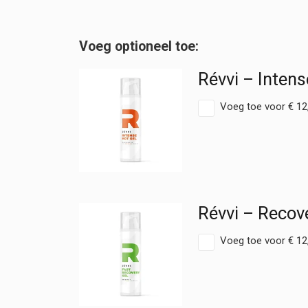
Cold
Verkoelende
Gel
-
Pomp
Révvi – Inten
hoeveelheid
Voeg toe voor
€
12
Révvi – Recov
Voeg toe voor
€
12