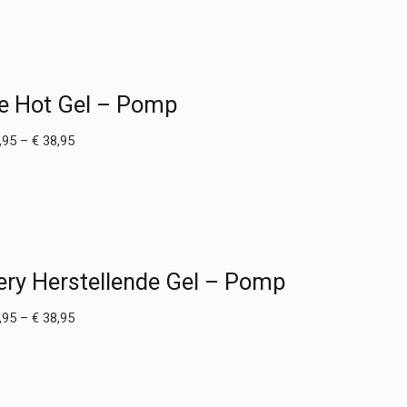
se Hot Gel – Pomp
Prijsklasse:
,95
–
€
38,95
€ 12,95
tot
€ 38,95
ery Herstellende Gel – Pomp
Prijsklasse:
,95
–
€
38,95
€ 12,95
tot
€ 38,95