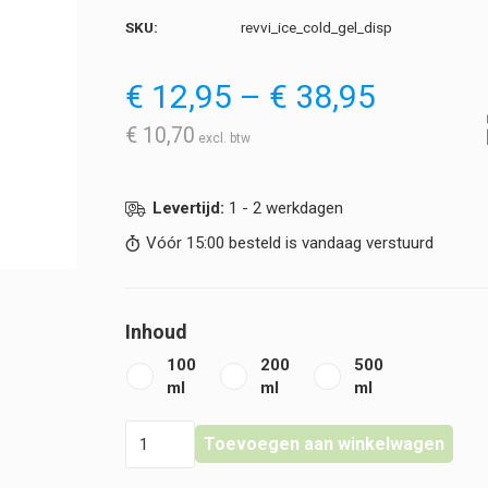
SKU:
revvi_ice_cold_gel_disp
Prijskla
€
12,95
–
€
38,95
€ 12,95
tot
€
10,70
€ 38,95
Levertijd:
1 - 2 werkdagen
Vóór 15:00 besteld is vandaag verstuurd
Inhoud
100
200
500
ml
ml
ml
Révvi
Toevoegen aan winkelwagen
-
Ice