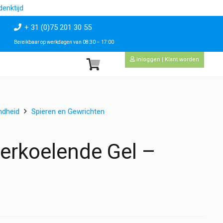
enktijd
+ 31 (0)75 201 30 55
Bereikbaar op werkdagen van 08:30 – 17:00
Inloggen | Klant worden
ndheid
Spieren en Gewrichten
Verkoelende Gel –