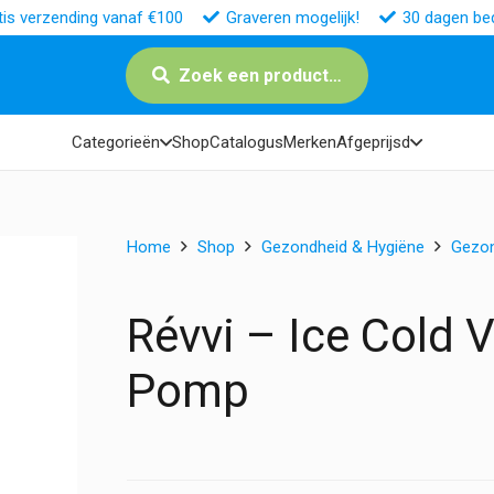
tis verzending vanaf €100
Graveren mogelijk!
30 dagen bed
Zoek een product…
Categorieën
Shop
Catalogus
Merken
Afgeprijsd
Home
Shop
Gezondheid & Hygiëne
Gezo
Révvi – Ice Cold 
Pomp