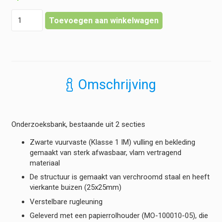
Onderzoeksbank
Toevoegen aan winkelwagen
-
2-
delig
hoeveelheid
Omschrijving
Onderzoeksbank, bestaande uit 2 secties
Zwarte vuurvaste (Klasse 1 IM) vulling en bekleding
gemaakt van sterk afwasbaar, vlam vertragend
materiaal
De structuur is gemaakt van verchroomd staal en heeft
vierkante buizen (25x25mm)
Verstelbare rugleuning
Geleverd met een papierrolhouder (MO-100010-05), die