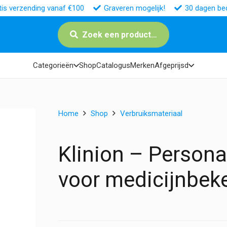
tis verzending vanaf €100
Graveren mogelijk!
30 dagen bed
Zoek een product…
Categorieën
Shop
Catalogus
Merken
Afgeprijsd
Home
Shop
Verbruiksmateriaal
Klinion – Persona
voor medicijnbek