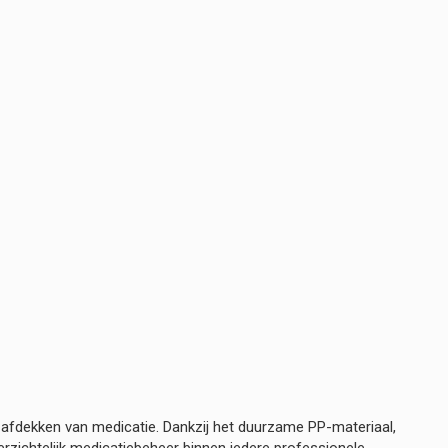
g afdekken van medicatie. Dankzij het duurzame PP-materiaal,
rzichtelijk medicatiebeheer binnen iedere professionele