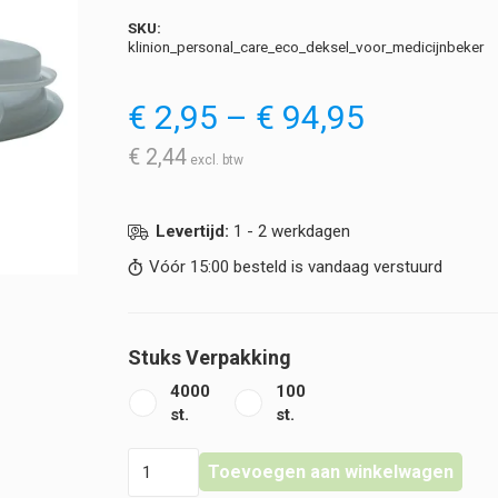
SKU:
klinion_personal_care_eco_deksel_voor_medicijnbeker
Prijsklas
€
2,95
–
€
94,95
€ 2,95
tot
€
2,44
€ 94,95
Levertijd:
1 - 2 werkdagen
Vóór 15:00 besteld is vandaag verstuurd
Stuks Verpakking
4000
100
st.
st.
Klinion
Toevoegen aan winkelwagen
-