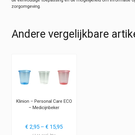
zorgomgeving.
Andere vergelijkbare artik
Klinion – Personal Care ECO
– Medicijnbeker
Prijsklasse:
€
2,95
–
€
15,95
€ 2,95