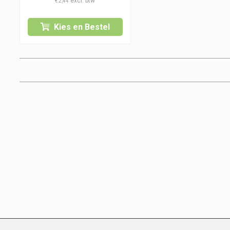
€
2,44
tot
€ 15,95
Kies en Bestel