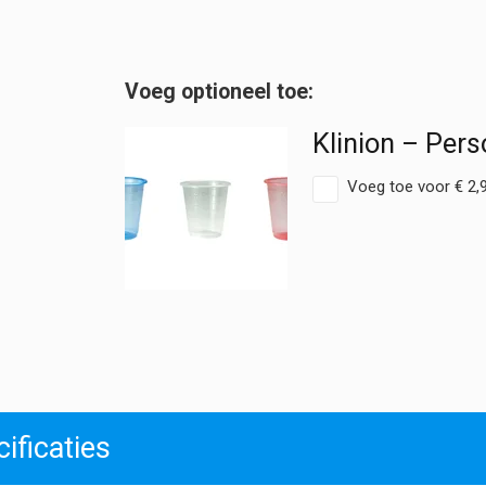
Personal
Care
ECO
-
Deksel
voor
Klinion – Per
medicijnbeker
hoeveelheid
Voeg toe voor
€
2,
ificaties