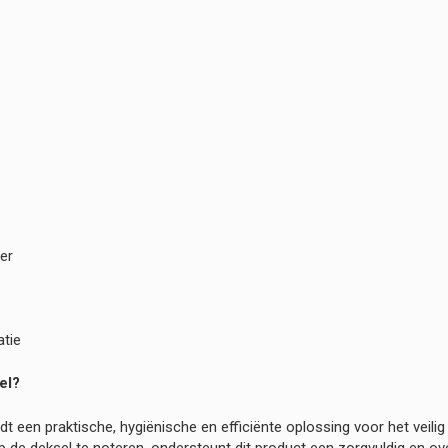
er
atie
el?
 een praktische, hygiënische en efficiënte oplossing voor het veili
de deksel te noteren, ondersteunt dit product een zorgvuldig en ove