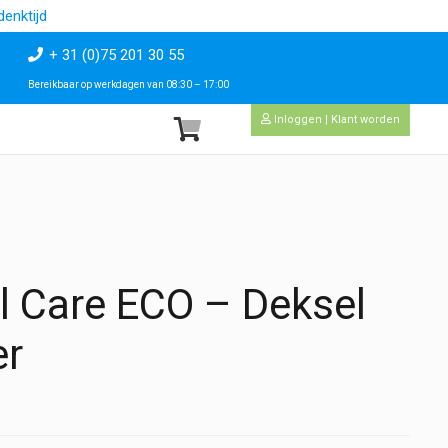
enktijd
+ 31 (0)75 201 30 55
Bereikbaar op werkdagen van 08:30 – 17:00
Inloggen | Klant worden
l Care ECO – Deksel
er