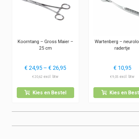
Koorntang – Gross Maier –
Wartenberg – neurolo
25 cm
radertje
Prijsklasse:
€
24,95
–
€
26,95
€
10,95
€ 24,95
€
20,62
€
9,05
tot
€ 26,95
Kies en Bestel
Kies en Best