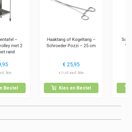
entafel –
Haaktang of Kogeltang –
Sond
rolley met 2
Schroeder Pozzi – 25 cm
Won
met rand
,95
€
25,95
€
€
21,45
n Bestel
Kies en Bestel