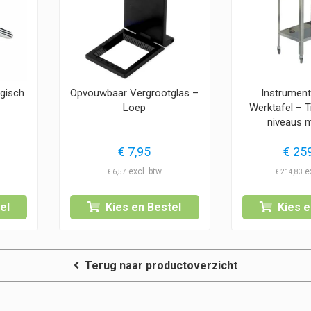
gisch
Opvouwbaar Vergrootglas –
Instrument
Loep
Werktafel – T
niveaus 
€
7,95
€
259
€
6,57
€
214,83
el
Kies en Bestel
Kies e
Terug naar productoverzicht