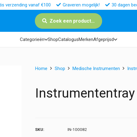
tis verzending vanaf €100
Graveren mogelijk!
30 dagen bed
Zoek een product…
Categorieën
Shop
Catalogus
Merken
Afgeprijsd
Home
Shop
Medische Instrumenten
Inst
Instrumententray
SKU:
IN-100082