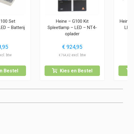
G100 Set
Heine – G100 Kit
Heine 
ED – Batterij
Spleetlamp – LED – NT4-
LED 
oplader
,95
€
924,95
€
764,42
n Bestel
Kies en Bestel