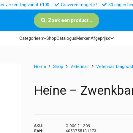
tis verzending vanaf €100
Graveren mogelijk!
30 dagen bed
Zoek een product…
Categorieën
Shop
Catalogus
Merken
Afgeprijsd
Home
Shop
Veterinair
Veterinair Diagnost
Heine – Zwenkbar
SKU:
G-000.21.209
EAN:
4053755131273