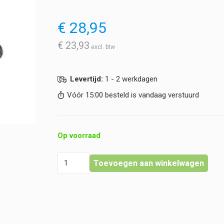
€
28,95
€
23,93
Levertijd:
1 - 2 werkdagen
Vóór 15:00 besteld is vandaag verstuurd
Op voorraad
Heine
Toevoegen aan winkelwagen
-
Zwenkbare
lens
voor
G100
hoeveelheid