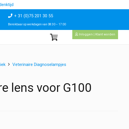
enktijd
+ 31 (0)75 201 30 55
Bereikbaar op werkdagen van 08:30 – 17:00
Inloggen | Klant worden
iek
Veterinaire Diagnoselampjes
e lens voor G100