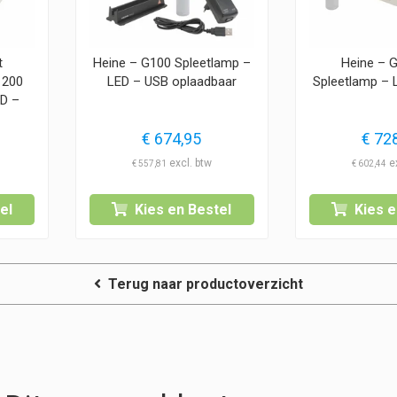
t
Heine – G100 Spleetlamp –
Heine – 
 200
LED – USB oplaadbaar
Spleetlamp – L
D –
€
674,95
€
728
€
557,81
€
602,44
el
Kies en Bestel
Kies e
Terug naar productoverzicht