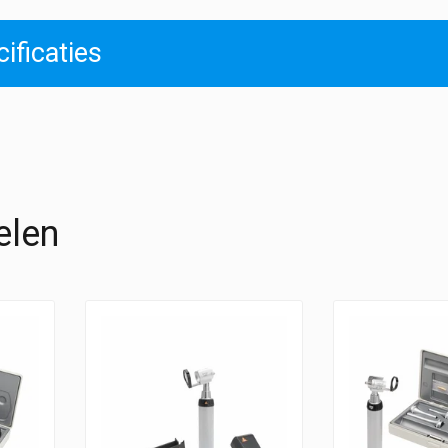
ificaties
elen