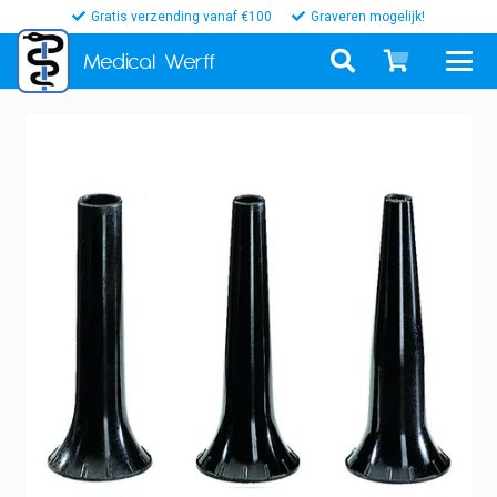
Gratis verzending vanaf €100
Graveren mogelijk!
Medical
Werff