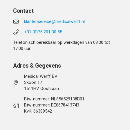
Contact
klantenservice@medicalwerff.nl
+31 (0)75 201 30 55
Telefonisch bereikbaar op werkdagen van 08:30 tot
17:00 uur.
Adres & Gegevens
Medical Werff BV
Skoon 17
1511HV Oostzaan
Btw-nummer: NL856529138B01
Btw-nummer: BE0678413743
KvK: 66389542