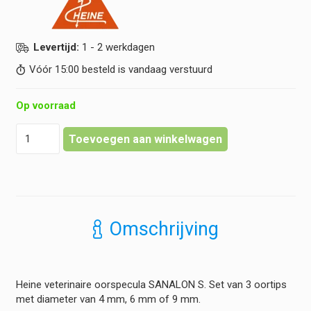
Levertijd:
1 - 2 werkdagen
Vóór 15:00 besteld is vandaag verstuurd
Op voorraad
Heine
Toevoegen aan winkelwagen
-
Oorspecula
Veterinair
-
Sanalon
S
Omschrijving
L61
-
Set
van
Heine veterinaire oorspecula SANALON S. Set van 3 oortips
3
met diameter van 4 mm, 6 mm of 9 mm.
hoeveelheid