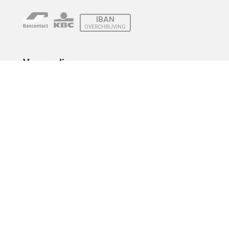
IBAN
OVERCHRIJVING
Verzending
© 2010 - 2026 | Developed by
Montensis Dev