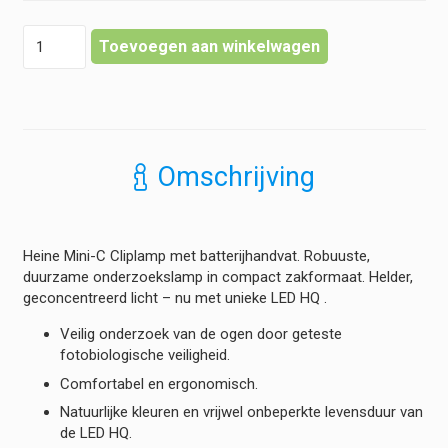
Heine
Toevoegen aan winkelwagen
-
Mini-
C
Cliplamp
-
met
Omschrijving
batterijhandvat
-
LED
hoeveelheid
Heine Mini-C Cliplamp met batterijhandvat. Robuuste,
duurzame onderzoekslamp in compact zakformaat. Helder,
geconcentreerd licht – nu met unieke LED HQ .
Veilig onderzoek van de ogen door geteste
fotobiologische veiligheid.
Comfortabel en ergonomisch.
Natuurlijke kleuren en vrijwel onbeperkte levensduur van
de LED HQ.