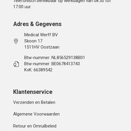
Telefonisch bereikbaar op werkdagen van 08:30 tot
17:00 uur.
Adres & Gegevens
Medical Werff BV
Skoon 17
1511HV Oostzaan
Btw-nummer: NL856529138B01
Btw-nummer: BE0678413743
KvK: 66389542
Klantenservice
Verzenden en Betalen
Algemene Voorwaarden
Retour en Omruilbeleid