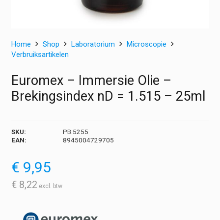
Home
Shop
Laboratorium
Microscopie
Verbruiksartikelen
Euromex – Immersie Olie –
Brekingsindex nD = 1.515 – 25ml
SKU:
PB.5255
EAN:
8945004729705
€
9,95
€
8,22