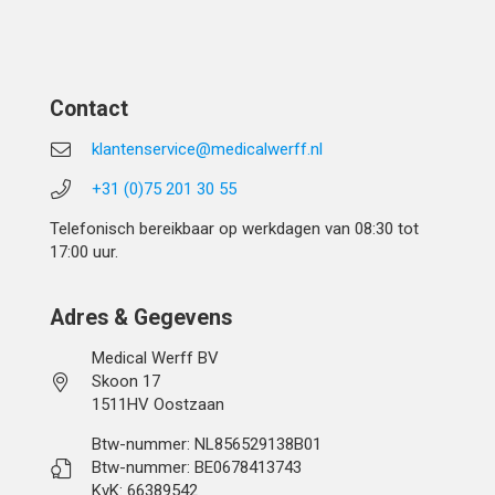
Contact
klantenservice@medicalwerff.nl
+31 (0)75 201 30 55
Telefonisch bereikbaar op werkdagen van 08:30 tot
17:00 uur.
Adres & Gegevens
Medical Werff BV
Skoon 17
1511HV Oostzaan
Btw-nummer: NL856529138B01
Btw-nummer: BE0678413743
KvK: 66389542