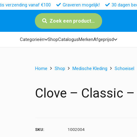
tis verzending vanaf €100
Graveren mogelijk!
30 dagen bed
Zoek een product…
Categorieën
Shop
Catalogus
Merken
Afgeprijsd
Home
Shop
Medische Kleding
Schoeisel
Clove – Classic – 
SKU:
1002004