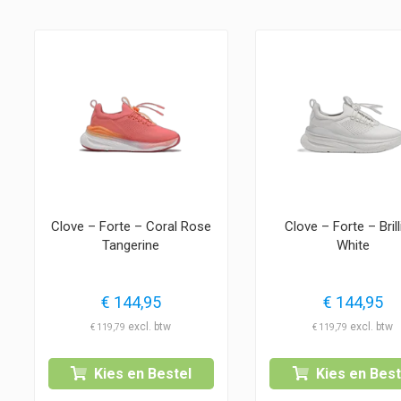
Clove – Forte – Coral Rose
Clove – Forte – Brill
Tangerine
White
€
144,95
€
144,95
€
119,79
€
119,79
Kies en Bestel
Kies en Best