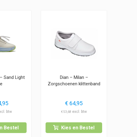
 – Sand Light
Dian – Milan –
ue
Zorgschoenen klittenband
,95
€
64,95
€
53,68
n Bestel
Kies en Bestel