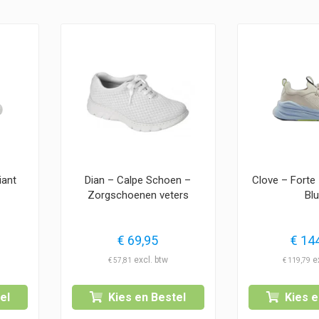
iant
Dian – Calpe Schoen –
Clove – Forte
Zorgschoenen veters
Bl
€
69,95
€
144
€
57,81
€
119,79
el
Kies en Bestel
Kies e