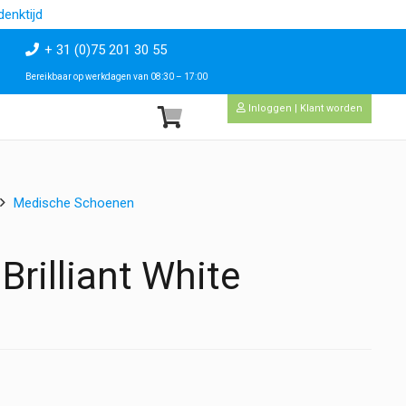
enktijd
+ 31 (0)75 201 30 55
Bereikbaar op werkdagen van 08:30 – 17:00
Inloggen | Klant worden
Medische Schoenen
Brilliant White