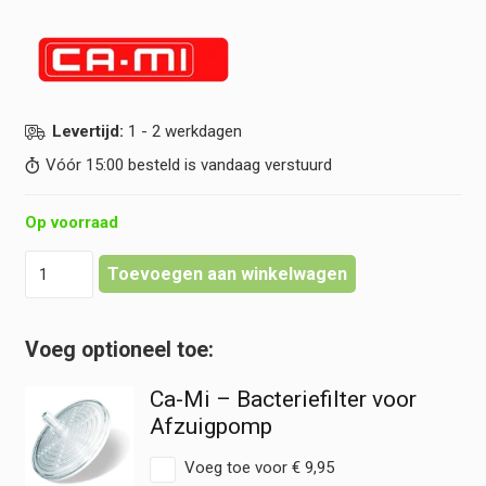
Levertijd:
1 - 2 werkdagen
Vóór 15:00 besteld is vandaag verstuurd
Op voorraad
Ca-
Toevoegen aan winkelwagen
Mi
New
Aspiret
-
Afzuigpomp
Ca-Mi – Bacteriefilter voor
Chirurgisch
hoeveelheid
Afzuigpomp
Voeg toe voor
€
9,95