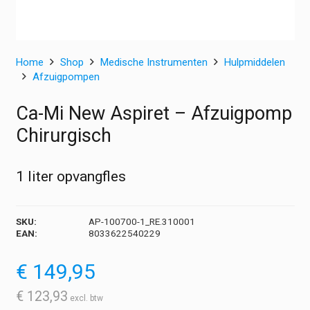
Home
Shop
Medische Instrumenten
Hulpmiddelen
Afzuigpompen
Ca-Mi New Aspiret – Afzuigpomp
Chirurgisch
1 liter opvangfles
SKU:
AP-100700-1_RE.310001
EAN:
8033622540229
€
149,95
€
123,93