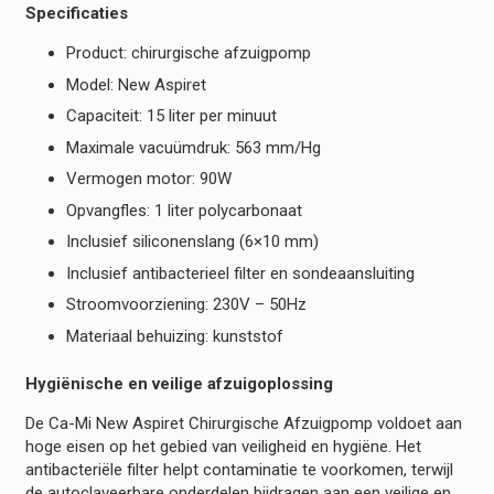
Specificaties
Product: chirurgische afzuigpomp
Model: New Aspiret
Capaciteit: 15 liter per minuut
Maximale vacuümdruk: 563 mm/Hg
Vermogen motor: 90W
Opvangfles: 1 liter polycarbonaat
Inclusief siliconenslang (6×10 mm)
Inclusief antibacterieel filter en sondeaansluiting
Stroomvoorziening: 230V – 50Hz
Materiaal behuizing: kunststof
Hygiënische en veilige afzuigoplossing
De Ca-Mi New Aspiret Chirurgische Afzuigpomp voldoet aan
hoge eisen op het gebied van veiligheid en hygiëne. Het
antibacteriële filter helpt contaminatie te voorkomen, terwijl
de autoclaveerbare onderdelen bijdragen aan een veilige en