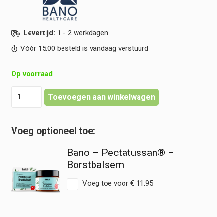
Levertijd:
1 - 2 werkdagen
Vóór 15:00 besteld is vandaag verstuurd
Op voorraad
Bano
Toevoegen aan winkelwagen
-
Pectatussan®
-
Baby
Borstbalsem
Bano – Pectatussan® –
hoeveelheid
Borstbalsem
Voeg toe voor
€
11,95