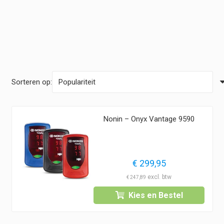
Sorteren op:
Nonin – Onyx Vantage 9590
€
299,95
€
247,89
Kies en Bestel